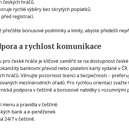
h českých hráčů.
oruje rychlé výběry bez skrytých poplatků.
před registrací.
ivě přečtěte bonusové podmínky a limity, abyste předešli n
dpora a rychlost komunikace
u pro české hráče je klíčové zaměřit se na dostupnost česk
 okamžitý bankovní převod nebo platební karty vydané v ČR. 
h hráčů. Věnujte pozornost licenci a bezpečnosti – preferu
ovaných mezinárodních úřadů. Pro rychlou orientaci zvažte 
kaznická podpora v češtině a bonusové nabídky s rozumnými
 menu a pravidla v češtině.
kých bank a e-peněženek.
 24/7 v češtině.