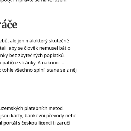
ráče
webů, ale jen málokterý skutečně
eli, aby se člověk nemusel bát o
enky bez zbytečných poplatků.
a patičce stránky. A nakonec –
 tohle všechno splní, stane se z něj
 tuzemských platebních metod.
ko jsou karty, bankovní převody nebo
í portál s českou licencí
ti zaručí