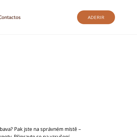
Contactos
ADERIR
ábava? Pak jste na správném místě –
poty. Připravte se na vzrušení,