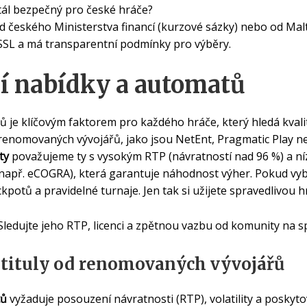
tál bezpečný pro české hráče?
od českého Ministerstva financí (kurzové sázky) nebo od Mal
 SSL a má transparentní podmínky pro výběry.
í nabídky a automatů
 je klíčovým faktorem pro každého hráče, který hledá kvali
 renomovaných vývojářů, jako jsou NetEnt, Pragmatic Play 
ty
považujeme ty s vysokým RTP (návratností nad 96 %) a nízko
 (např. eCOGRA), která garantuje náhodnost výher. Pokud vybí
kpotů a pravidelné turnaje. Jen tak si užijete spravedlivou h
ledujte jeho RTP, licenci a zpětnou vazbu od komunity na sp
tituly od renomovaných vývojářů
tů
vyžaduje posouzení návratnosti (RTP), volatility a poskyt