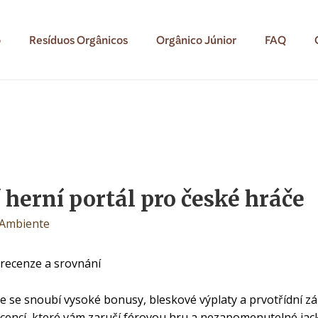
o
Resíduos Orgânicos
Orgânico Júnior
FAQ
 herní portál pro české hráče
 Ambiente
 recenze a srovnání
de se snoubí vysoké bonusy, bleskové výplaty a prvotřídní z
cencí, které vám zaručí férovou hru a nezapomenutelné jack