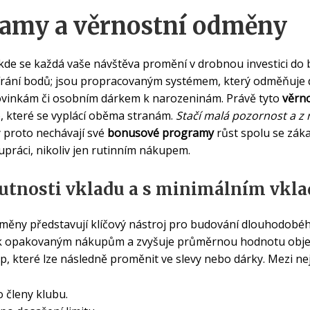
amy a věrnostní odměny
, kde se každá vaše návštěva promění v drobnou investici do
rání bodů; jsou propracovaným systémem, který odměňuje 
novinkám či osobním dárkem k narozeninám. Právě tyto
věrn
 které se vyplácí oběma stranám.
Stačí malá pozornost a z
y proto nechávají své
bonusové programy
růst spolu se záka
upráci, nikoliv jen rutinním nákupem.
utnosti vkladu a s minimálním vkl
ěny představují klíčový nástroj pro budování dlouhodobéh
 k opakovaným nákupům a zvyšuje průměrnou hodnotu obj
, které lze následně proměnit ve slevy nebo dárky. Mezi neje
o členy klubu.