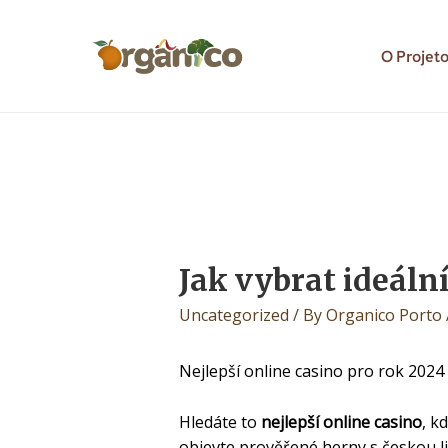
O Projet
Jak vybrat ideální
Uncategorized
/ By
Organico Porto
Nejlepší online casino pro rok 2024
Hledáte to
nejlepší online casino
, k
objevte prověřené herny s českou li