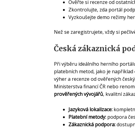
Ověřte si recenze od ostatníc
Zkontrolujte, zda portál podp
Vyzkoušejte demo režimy her 
Než se zaregistrujete, vždy si pečl
Česká zákaznická po
Při výběru ideálního herního portál
platebních metod, jako je například
výher a recenze od ověřených českýc
Ministerstva financí ČR nebo renom
prověřených vývojářů
, kvalitní zá
Jazyková lokalizace:
kompletní
Platební metody:
podpora čes
Zákaznická podpora:
dostupná