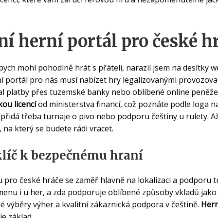
ní herní portál pro české h
bych mohl pohodlně hrát s přáteli, narazil jsem na desítky 
í portál pro nás musí nabízet hry legalizovanými provozovat
val platby přes tuzemské banky nebo oblíbené online peněž
ou licencí
od ministerstva financí, což poznáte podle loga n
, přidá třeba turnaje o pivo nebo podporu češtiny u rulety. Až
, na který se budete rádi vracet.
klíč k bezpečnému hraní
lu pro české hráče se zaměř hlavně na lokalizaci a podporu
 v menu i u her, a zda podporuje oblíbené způsoby vkladů ja
hlé výběry výher a kvalitní zákaznická podpora v češtině.
Hern
e základ.