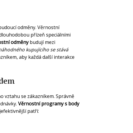
 budoucí odměny. Věrnostní
dlouhodobou přízeň speciálními
ostní odměny
budují mezi
 náhodného kupujícího se stává
zníkem, aby každá další interakce
adem
o vztahu se zákazníkem. Správně
ednávky.
Věrnostní programy s body
fektivnější patří: