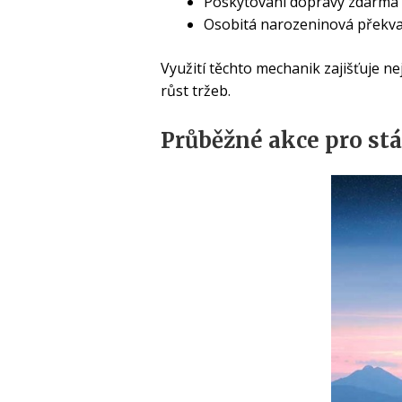
Poskytování dopravy zdarma p
Osobitá narozeninová překva
Využití těchto mechanik zajišťuje nej
růst tržeb.
Průběžné akce pro st