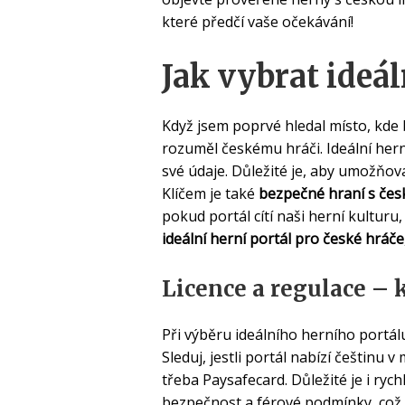
které předčí vaše očekávání!
Jak vybrat ideál
Když jsem poprvé hledal místo, kde 
rozuměl českému hráči. Ideální hern
své údaje. Důležité je, aby umožňo
Klíčem je také
bezpečné hraní s česk
pokud portál cítí naši herní kulturu
ideální herní portál pro české hráče
Licence a regulace – 
Při výběru ideálního herního portá
Sleduj, jestli portál nabízí češtinu
třeba Paysafecard. Důležité je i ryc
bezpečnost a férové podmínky, což j