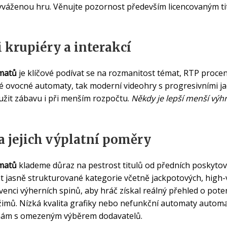
o vyváženou hru. Věnujte pozornost především licencovaným ti
 krupiéry a interakcí
omatů
je klíčové podívat se na rozmanitost témat, RTP proce
é ovocné automaty, tak moderní videohry s progresivními ja
užit zábavu i při menším rozpočtu.
Někdy je lepší menší výhr
a jejich výplatní poměry
omatů
klademe důraz na pestrost titulů od předních poskytova
 jasně strukturované kategorie včetně jackpotových, high-v
venci výherních spinů, aby hráč získal reálný přehled o potenc
imů. Nízká kvalita grafiky nebo nefunkční automaty automati
mám s omezeným výběrem dodavatelů.