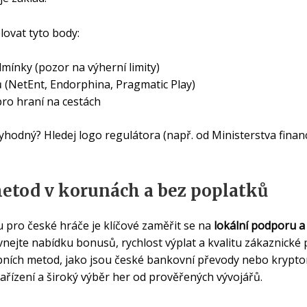
lovat tyto body:
mínky (pozor na výherní limity)
 (NetEnt, Endorphina, Pragmatic Play)
pro hraní na cestách
yhodný? Hledej logo regulátora (např. od Ministerstva finan
etod v korunách a bez poplatků
u pro české hráče je klíčové zaměřit se na
lokální podporu a 
ejte nabídku bonusů, rychlost výplat a kvalitu zákaznické p
bních metod, jako jsou české bankovní převody nebo krypto
ařízení a široký výběr her od prověřených vývojářů.