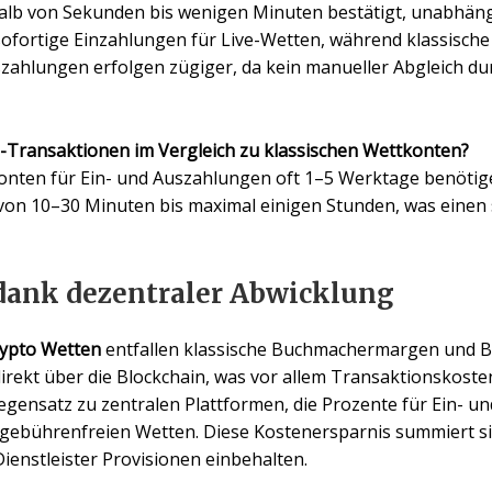
halb von Sekunden bis wenigen Minuten bestätigt, unabhä
sofortige Einzahlungen für Live-Wetten, während klassisch
ahlungen erfolgen zügiger, da kein manueller Abgleich du
to-Transaktionen im Vergleich zu klassischen Wettkonten?
onten für Ein- und Auszahlungen oft 1–5 Werktage benötig
von 10–30 Minuten bis maximal einigen Stunden, was einen si
dank dezentraler Abwicklung
rypto Wetten
entfallen klassische Buchmachermargen und 
direkt über die Blockchain, was vor allem
Transaktionskoste
gensatz zu zentralen Plattformen, die Prozente für Ein- u
 gebührenfreien Wetten. Diese Kostenersparnis summiert s
Dienstleister Provisionen einbehalten.