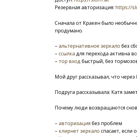
Резервная авторизация:
https://sl
Сначала от Кракен было необычн
продумано.
–
альтернативное зеркало
без сб
–
ссылка
для перехода активна вс
–
тор вход
быстрый, без тормозо
Мой друг рассказывал, что через
Подруга рассказывала: Катя зам
Почему люди возвращаются снов
–
авторизация
без проблем
–
клирнет зеркало
спасает, если 