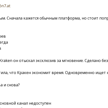
ón7.at
ым. Сначала кажется обычным платформа, но стоит поп
оев
егда
в
 Kraken он отыскал эксклюзив за мгновение. Сделано без
етила, что Кракен экономит время. Одновременно ищет 
а и снова?
основной канал недоступен