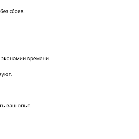
ез сбоев.
я экономии времени.
вуют.
ть ваш опыт.