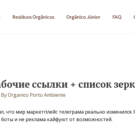
o
Resíduos Orgânicos
Orgânico Júnior
FAQ
абочие ссылки + список зерк
 By
Organico Porto Ambiente
л, что мир маркетплейс телеграма реально изменился. Я
 боты и не реклама кайфуют от возможностей.