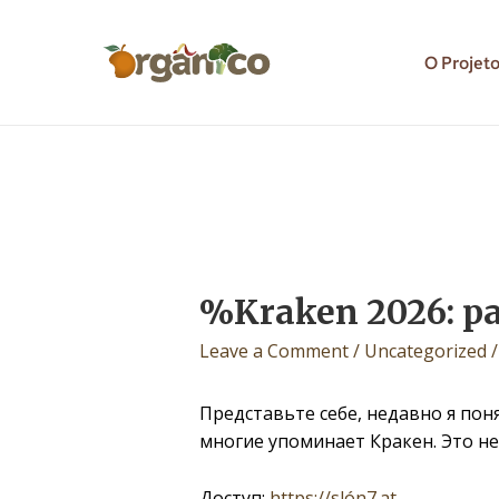
O Projet
%Kraken 2026: р
Leave a Comment
/
Uncategorized
/
Представьте себе, недавно я поня
многие упоминает Кракен. Это не
Доступ:
https://slón7.at