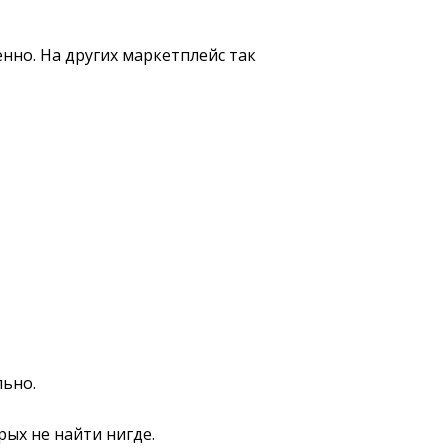
нно. На других маркетплейс так
льно.
рых не найти нигде.